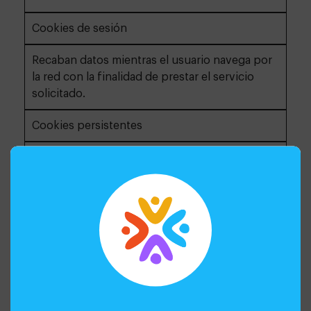
Cookies de sesión
Recaban datos mientras el usuario navega por
la red con la finalidad de prestar el servicio
solicitado.
Cookies persistentes
Se almacenan en el terminal y la información
obtenida, será utilizada por el responsable de
la cookie con la finalidad de prestar el servicio
solicitado.
SEGÚN SU FINALIDAD
Cookies técnicas
Son las necesarias para la correcta navegación