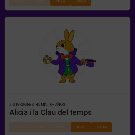
16:00
17:40
19:20
21:00
2-8
PERSONES
45
MIN.
6+
AÑOS
Alicia i la Clau del temps
16:05
17:15
18:25
19:35
20:45