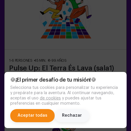
1-6
PERSONES
45
MIN.
8-99
AÑOS
Pulse Up: El Terra És Lava (sala1)
🍪¡El primer desafío de tu misión!🍪
16:25
17:30
18:35
19:40
20:45
Selecciona tus cookies para personalizar tu experiencia
21:50
y prepárate para la aventura. Al continuar navegando,
aceptas el uso
de cookies
y puedes ajustar tus
preferencias en cualquier momento.
chat
Aceptar todas
Rechazar