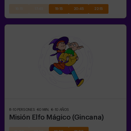
16:15
17:45
19:15
20:45
22:15
8-10
PERSONES
60
MIN.
6-10
AÑOS
Misión Elfo Mágico (Gincana)