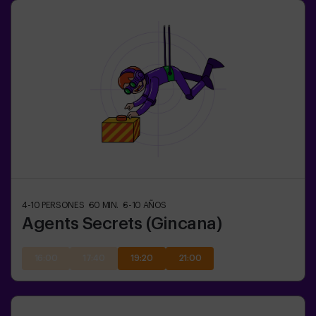
4-10
PERSONES
60
MIN.
6-10
AÑOS
Agents Secrets (Gincana)
16:00
17:40
19:20
21:00