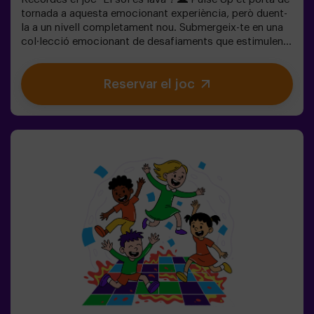
tornada a aquesta emocionant experiència, però duent-
la a un nivell completament nou. Submergeix-te en una
col·lecció emocionant de desafiaments que estimulen
tant la teva ment com el teu cos. 🧠 💪5 nivells de
dificultat per adaptar-se a tots els nivells d’habilitat.40
Reservar el joc
jocs únics que mantenen l’emoció i la diversió.2 sales
disponibles, inclòs el mode combat per a fins a 12
jugadors, on podràs competir contra altres
equips.Treballa en equip per superar els obstacles i
assolir els teus objectius, mesurant el teu èxit a través
del temps i de les vides disponibles a la pantalla. Pulse
Up t'ofereix una experiència única que combina activitat
física i tecnologia, on la col·laboració és clau. 🏆I el
millor de tot? Som els primers a portar aquesta
experiència innovadora a Espanya. 🙌 Sent l'adrenalina i
porta la teva diversió a un nou nivell amb Pulse Up avui
mateix.Pulse Up: El Suelo es Lava - Mode Combat (per a
grups de 6 a 12 persones)La competició està a punt de
començar amb Pulse Up: El Suelo es Lava - Mode
Combat! 🔥 Divideix el teu grup de 6 a 12 persones en 2
equips, cadascun competint per aconseguir el major
nombre de punts.✅ Ideal per a plans amb amics |