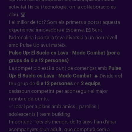
activitat física i tecnologia, on la col·laboració és
clau.
🏆
I el millor de tot? Som els primers a portar aquesta
experiència innovadora a Espanya.
🙌
Sent
l'adrenalina i porta la teva diversió a un nou nivell
amb Pulse Up avui mateix.
Pulse Up: El Suelo es Lava - Mode Combat (per a
grups de 6 a 12 persones)
La competició està a punt de començar amb
Pulse
Up: El Suelo es Lava - Mode Combat
!
🔥
Divideix el
teu grup de
6 a 12 persones
en
2 equips
,
cadascun competint per aconseguir el major
nombre de punts.
✅ Ideal per a plans amb amics | parelles |
adolescents | team building
Important: Tots els menors de 15 anys han d’anar
acompanyats d’un adult, que comptarà com a