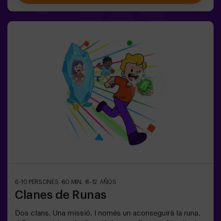
nenes de 5 a 9 anys. Si tenen 10 anys o més, la versió
clàssica de Pulse Up: El terra és lava és perfecta per a
ells!🕒 La partida es divideix en 2 blocs de 20 minuts,
amb una pausa de 5 minuts entre mig perquè els petits
puguin descansar, hidratar-se i recuperar energies abans
de continuar la diversió.Els infants hauran de
col·laborar, pensar ràpid i moure’s encara més ràpid per
superar tots els reptes. Veuran el seu progrés en temps
real a la pantalla i celebraran cada victòria com un
autèntic èxit! 🏆Una experiència activa, segura i
original per a festes d’aniversari, sortides en família o
simplement per descarregar energia de la manera més
divertida.✅ Ideal per a nens | famílies | festes
infantilsImportant: els infants han d’anar acompanyats
d’un adult, que també compta com a jugador.
6-10 PERSONES
60 MIN.
8-12 AÑOS
Clanes de Runas
Dos clans. Una missió. I només un aconseguirà la runa.