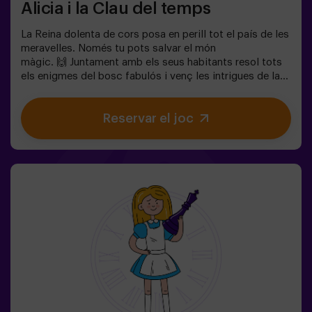
Alicia i la Clau del temps
La Reina dolenta de cors posa en perill tot el país de les
meravelles. Només tu pots salvar el món
màgic. 🙌 Juntament amb els seus habitants resol tots
els enigmes del bosc fabulós i venç les intrigues de la
reina. Estàs preparat per emprendre el viatge més
captivador de la teva vida amb Alicia i el conill? 🐇És un
Reservar el joc
joc d'escapada infantil destinat per a nens de 6 a 13
anys!✅ Ideal per a nens | famílies | aniversaris
infantils❗Si tots jugadors de l'equip són menors de 14
anys (o tenen 14 anys) hauran d'entrar almenys amb 1
adult, però recomanem entrar acompanyats d'un
monitor (consulta'ns les condicions). ⚠️ Passes estrets
⚠️