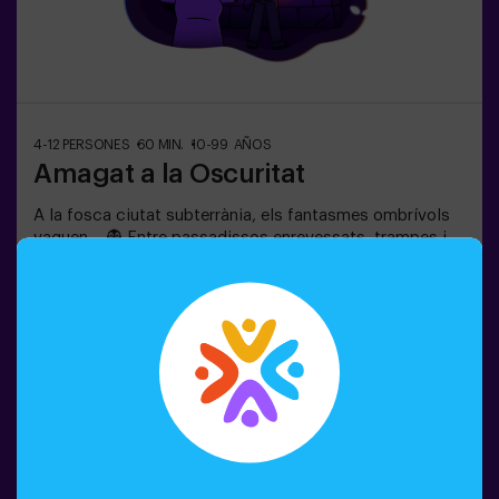
4-12 PERSONES
60 MIN.
10-99 AÑOS
Amagat a la Oscuritat
A la fosca ciutat subterrània, els fantasmes ombrívols
vaguen… 👻 Entre passadissos enrevessats, trampes i
sales tenebroses, els ciutadans espantats s’amaguen.
Pots confiar en la teva intuïció, oïda, olfacte i tacte per
moure’t pel laberint, amagar-te i després trobar els teus
amics?🔦 Amagar-se en la Foscor és un joc immersiu
Reservar el joc
sensorial inspirat en el joc d’amagar-se de tota la vida,
però portat a un altre nivell: moviment, adrenalina i
emoció real en foscor total. No és un escape room
clàssic; aquí no resols enigmes: vius l’acció en primera
persona.La sala ofereix la màxima seguretat, amb
túnels, amagatalls, textures i efectes especials de llum i
so que fan que l’experiència sigui inoblidable.✅ Ideal per