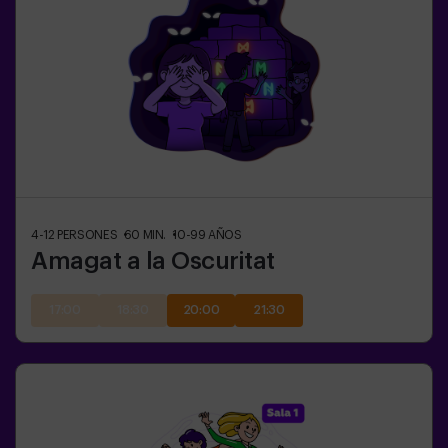
4-12
PERSONES
60
MIN.
10-99
AÑOS
Amagat a la Oscuritat
17:00
18:30
20:00
21:30