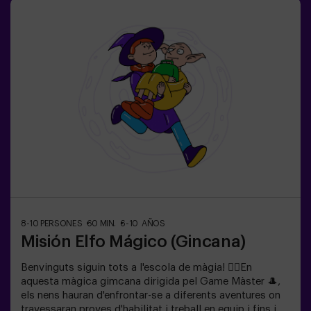
nens.✅ Ideal per a nens | aniversaris infantils | festes
infantilsNO ÉS UN ESCAPE ROOM. És una gimcana per
a nens ambientada en un entrenament de superagents.
Inclou un joc de làsers. L’activitat es fa a les fosques
amb llums LED. Les gimcanes són una sèrie de jocs
físics en equip coordinats per un monitor.
8-10 PERSONES
60 MIN.
6-10 AÑOS
Misión Elfo Mágico (Gincana)
Benvinguts siguin tots a l'escola de màgia! 🧙‍♀️En
aquesta màgica gimcana dirigida pel Game Màster 🎩,
els nens hauran d'enfrontar-se a diferents aventures on
travessaran proves d'habilitat i treball en equip i fins i