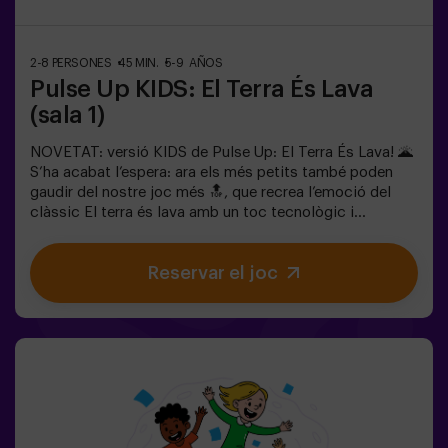
parelles | adolescents | team buildingImportant: Tots
els menors de 15 anys han d’anar acompanyats d’un
adult, que comptarà com a jugador.
2-8 PERSONES
45 MIN.
5-9 AÑOS
Pulse Up KIDS: El Terra És Lava
(sala 1)
NOVETAT: versió KIDS de Pulse Up: El Terra És Lava! 🌋
S’ha acabat l’espera: ara els més petits també poden
gaudir del nostre joc més 🔝, que recrea l’emoció del
clàssic El terra és lava amb un toc tecnològic i
totalment segur.✨ Jocs dinàmics i acolorits que
estimulen el cos i la ment🎉 Ideal per a festes infantils i
Reservar el joc
aniversaris plens d’emoció🎁 Records inoblidables i
sorpreses per a tots els participants👧👦 Per a nens i
nenes de 5 a 9 anys. Si tenen 10 anys o més, la versió
clàssica de Pulse Up: El terra és lava és perfecta per a
ells!🕒 La partida es divideix en 2 blocs de 20 minuts,
amb una pausa de 5 minuts entre mig perquè els petits
puguin descansar, hidratar-se i recuperar energies abans
de continuar la diversió.Els infants hauran de
col·laborar, pensar ràpid i moure’s encara més ràpid per