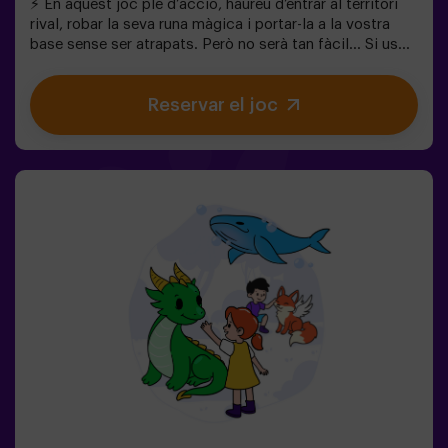
⚡ En aquest joc ple d’acció, haureu d’entrar al territori
rival, robar la seva runa màgica i portar-la a la vostra
base sense ser atrapats. Però no serà tan fàcil… Si us
capturen, quedareu congelats fins que un company us
alliberi. ❄️ La clau és moure’s ràpid, coordinar-se en
Reservar el joc
equip i saber quan atacar o defensar. Aquí no només es
tracta de córrer, sinó de jugar en equip i prendre
decisions en el moment adequat. ✨ Una experiència
dinàmica i divertida on cada partida es converteix en un
autèntic repte entre clans. ✅ Ideal per a nens de 8 a 12
anys | grups d’amics | aniversaris i celebracions