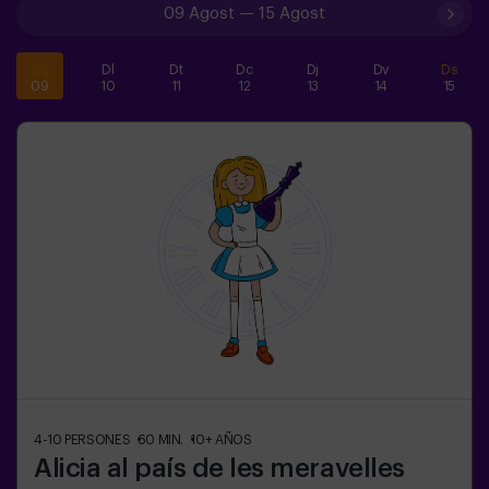
09 Agost
—
15 Agost
Dg
Dl
Dt
Dc
Dj
Dv
Ds
09
10
11
12
13
14
15
4-10
PERSONES
60
MIN.
10+
AÑOS
Alicia al país de les meravelles