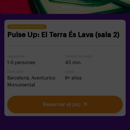
Aventurico Monumental
Pulse Up: El Terra És Lava (sala 2)
Jugadores
Tiempo de juego
1-6 persones
45 min.
Dirección
Edad
Barcelona,
Aventurico
8+ años
Monumental
Reservar el joc