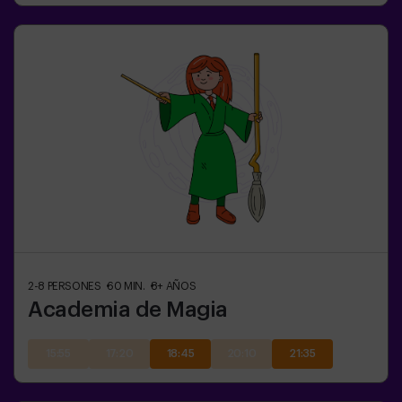
2-8
PERSONES
60
MIN.
8+
AÑOS
Academia de Magia
15:55
17:20
18:45
20:10
21:35