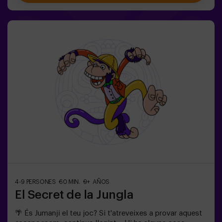
món.✅ Ideal per a famílies | nens | aniversaris infantils |
parelles❗ Si tots jugadors de l'equip són menors de 14
anys (o tenen 14 anys) hauran d'entrar almenys amb 1
adult, però recomanem entrar acompanyats d'un
monitor (consulta'ns les condicions).⚠️ Passes estrets
⚠️ 🧩 Nivell de dificultat: fàcil.
4-9 PERSONES
60 MIN.
9+ AÑOS
El Secret de la Jungla
🌴 És Jumanji el teu joc? Si t'atreveixes a provar aquest