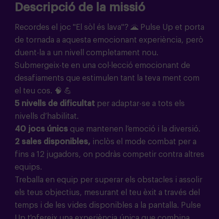
Descripció de la missió
Recordes el joc "El sòl és lava"?
🌋
Pulse Up et porta
de tornada a aquesta emocionant experiència, però
duent-la a un nivell completament nou.
Submergeix-te en una col·lecció emocionant de
desafiaments que estimulen tant la teva ment com
el teu cos.
🧠 💪
5 nivells de dificultat
per adaptar-se a tots els
nivells d’habilitat.
40 jocs únics
que mantenen l’emoció i la diversió.
2 sales disponibles,
inclòs el mode combat per a
fins a 12 jugadors, on podràs competir contra altres
equips.
Treballa en equip per superar els obstacles i assolir
els teus objectius, mesurant el teu èxit a través del
temps i de les vides disponibles a la pantalla. Pulse
Up t'ofereix una experiència única que combina