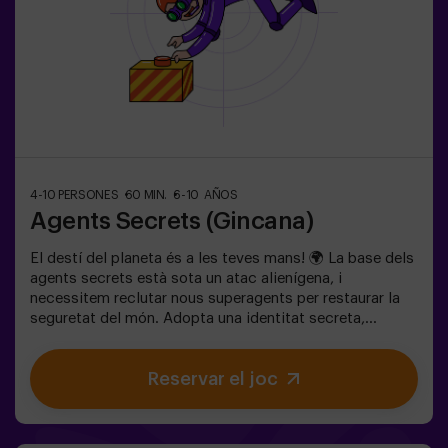
4-10 PERSONES
60 MIN.
6-10 AÑOS
Agents Secrets (Gincana)
El destí del planeta és a les teves mans! 🌍 La base dels
agents secrets està sota un atac alienígena, i
necessitem reclutar nous superagents per restaurar la
seguretat del món. Adopta una identitat secreta,
entrena les teves habilitats i forma part d’un equip
excepcional, preparat per enfrontar qualsevol
Reservar el joc
amenaça. 💪 Cada segon compta!Estàs preparat per
acceptar la missió?🎯 El joc està dissenyat
exclusivament per a nens i nenes de 6 a 10 anys.Porteu
roba còmoda; aquesta activitat és exclusiva per a