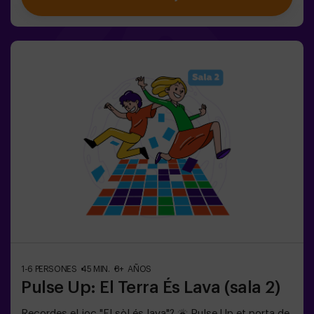
disponibles, inclòs el mode combat per a fins a 12
jugadors, on podràs competir contra altres
equips.Treballa en equip per superar els obstacles i
assolir els teus objectius, mesurant el teu èxit a través
del temps i de les vides disponibles a la pantalla. Pulse
Up t'ofereix una experiència única que combina activitat
física i tecnologia, on la col·laboració és clau. 🏆I el
millor de tot? Som els primers a portar aquesta
experiència innovadora a Espanya. 🙌 Sent l'adrenalina i
porta la teva diversió a un nou nivell amb Pulse Up avui
mateix.Pulse Up: El Suelo es Lava - Mode Combat (per a
grups de 6 a 12 persones)La competició està a punt de
començar amb Pulse Up: El Suelo es Lava - Mode
Combat! 🔥 Divideix el teu grup de 6 a 12 persones en 2
equips, cadascun competint per aconseguir el major
nombre de punts.✅ Ideal per a plans amb amics |
parelles | adolescents | team buildingImportant: Tots
els menors de 15 anys han d’anar acompanyats d’un
adult, que comptarà com a jugador.
1-6 PERSONES
45 MIN.
8+ AÑOS
Pulse Up: El Terra És Lava (sala 2)
Recordes el joc "El sòl és lava"? 🌋 Pulse Up et porta de