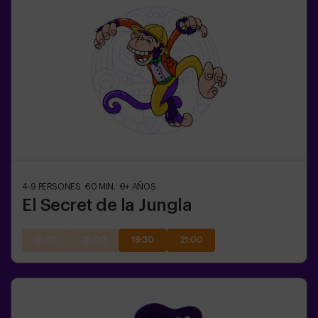
4-9
PERSONES
60
MIN.
9+
AÑOS
El Secret de la Jungla
16:30
18:00
19:30
21:00