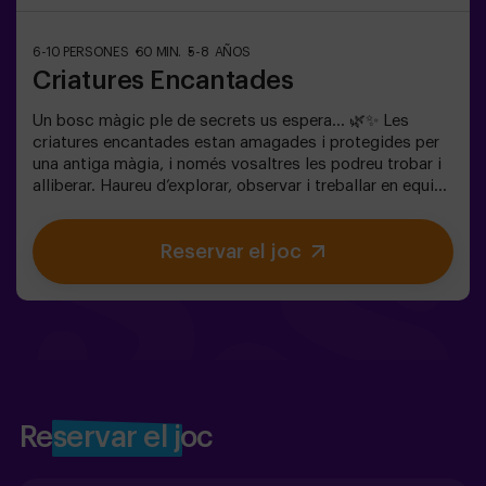
6-10 PERSONES
60 MIN.
5-8 AÑOS
Criatures Encantades
Un bosc màgic ple de secrets us espera… 🌿✨ Les
criatures encantades estan amagades i protegides per
una antiga màgia, i només vosaltres les podreu trobar i
alliberar. Haureu d’explorar, observar i treballar en equip
per descobrir on s’amaguen i com trencar els encanteris
que les mantenen atrapades. Cada criatura és única i us
Reservar el joc
posarà a prova d’una manera diferent. Aquí no es tracta
de competir, sinó d’ajudar, descobrir i viure una aventura
junts. ✨ Una experiència plena de màgia i sorpresa, on
cada descoberta us acosta a trencar l’encanteri del
bosc. ✅ Ideal per a nens de 5 a 8 anys | grups d’amics |
aniversaris i celebracions
Reservar el joc