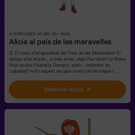
4-10 PERSONES
60 MIN.
10+ AÑOS
Alicia al país de les meravelles
⏰ El caos s'ha apoderat del País de les Meravelles! El
temps s'ha aturat... o més aviat, algú l'ha robat! La Reina
Roja acusa l'Humpty Dumpty, però... realment és
culpable? 👀En aquest escape room ple de màgia i
bogeria, necessitem herois valents per:🔹 Resoldre
enigmes absurds (com els que li agraden al Barreter).🔹
Reservar el joc
Enfrontar-te a personatges icònics (compte amb la
Reina de Cors!).🔹 Trobar el temps perdut abans que el
País de les Meravelles desaparegui per sempre.✅ Ideal
per a grups grans | plans amb amics | comiat de soltera
| team buildingSeràs tu qui salvi aquest món fantàstic?
❗Menors de 14 anys: requereixen 1 adult
acompanyant.Opció amb monitor disponible (consulta
les condicions).