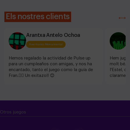
Els nostres clients
Arantxa Antelo Ochoa
L
Aventurico Monumental
Hemos regalado la actividad de Pulse up
Hem jugat
para un cumpleaños con amigas, y nos ha
molt bé. M
encantado, tanto el juego como la guía de
l'Estel, q
Fran.👌🏽 Un exitazo!! 😊
clarament 
Recomana
Otros juegos