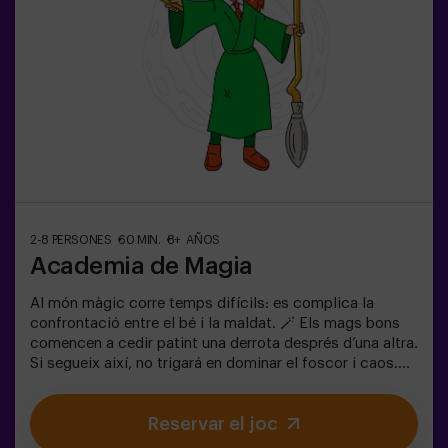
2-8 PERSONES
60 MIN.
8+ AÑOS
Academia de Magia
Al món màgic corre temps difícils: es complica la
confrontació entre el bé i la maldat. 🪄 Els mags bons
comencen a cedir patint una derrota després d’una altra.
Si segueix així, no trigará en dominar el foscor i caos.
L'única possibilitat de restaurar l'equilibri és utilitzar el
poder de la pedra filosofal. Però primer s'ha de crear i
Reservar el joc
ningú ho ha aconseguit encara en tota la historia de la
màgia! Us espera la misió complicada de salvar el