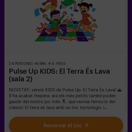
superar tots els reptes. Veuran el seu progrés en temps
real a la pantalla i celebraran cada victòria com un
autèntic èxit! 🏆Una experiència activa, segura i original
per a festes d’aniversari, sortides en família o
simplement per descarregar energia de la manera més
divertida.✅ Ideal per a nens | famílies | festes
infantilsImportant: els infants han d’anar acompanyats
d’un adult, que també compta com a jugador.
2-8 PERSONES
45 MIN.
5-9 AÑOS
Pulse Up KIDS: El Terra És Lava
(sala 2)
NOVETAT: versió KIDS de Pulse Up: El Terra És Lava! 🌋
S’ha acabat l’espera: ara els més petits també poden
gaudir del nostre joc més 🔝, que recrea l’emoció del
clàssic El terra és lava amb un toc tecnològic i
totalment segur.✨ Jocs dinàmics i acolorits que
estimulen el cos i la ment🎉 Ideal per a festes infantils i
Reservar el joc
aniversaris plens d’emoció🎁 Records inoblidables i
sorpreses per a tots els participants👧👦 Per a nens i