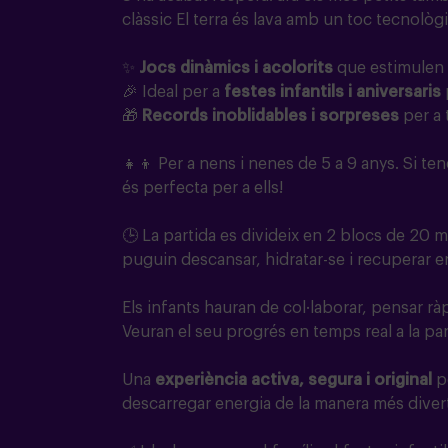
clàssic El terra és lava amb un toc tecnològi
✨
Jocs dinàmics i acolorits
que estimulen e
🎉 Ideal per a
festes infantils i aniversaris
🎁
Records inoblidables i sorpreses
per a 
👧👦 Per a nens i nenes de 5 a 9 anys. Si t
és perfecta per a ells!
🕒 La partida es divideix en 2 blocs de 20 
puguin descansar, hidratar-se i recuperar e
Els infants hauran de col·laborar, pensar rà
Veuran el seu progrés en temps real a la pan
Una
experiència activa, segura i original
pe
descarregar energia de la manera més divert