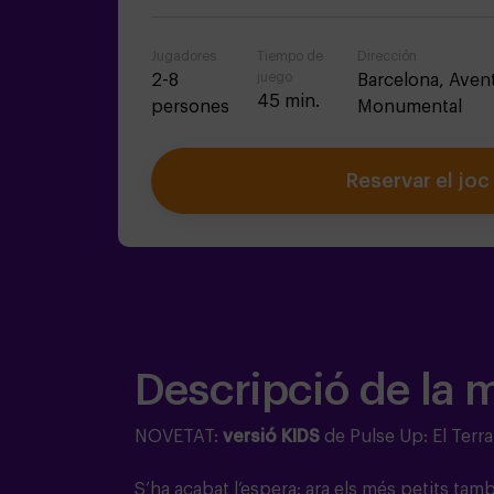
Jugadores
Tiempo de
Dirección
juego
2-8
Barcelona,
Aven
45 min.
persones
Monumental
Reservar el joc
Descripció de la 
NOVETAT:
versió KIDS
de Pulse Up: El Terra
S’ha acabat l’espera: ara els més petits ta