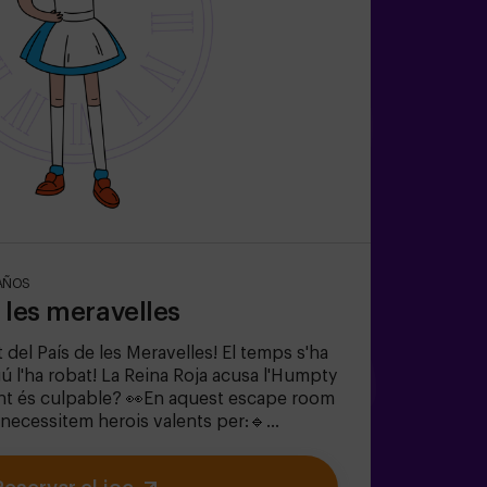
AÑOS
e les meravelles
 del País de les Meravelles! El temps s'ha
lgú l'ha robat! La Reina Roja acusa l'Humpty
nt és culpable? 👀En aquest escape room
 necessitem herois valents per:🔹
s (com els que li agraden al Barreter).🔹
tges icònics (compte amb la Reina de