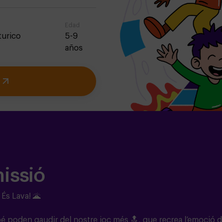
Edad
turico
5-9
años
missió
 És Lava! 🌋
mbé poden gaudir del nostre joc més 🔝, que recrea l’emoció d