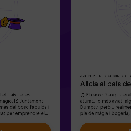
4-10 PERSONES
60 MIN.
10+ 
Alicia al país d
 el país de les
⏰ El caos s'ha apoderat
màgic. 🙌 Juntament
aturat... o més aviat, a
gmes del bosc fabulós i
Dumpty, però... realme
arat per emprendre el
ple de màgia i bogeria,
licia i el conill? 🐇És
Resoldre enigmes absurd
nens de 6 a 13 anys!✅
Enfrontar-te a persona