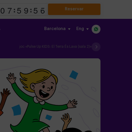
Reservar
Barcelona
eng
o
joc «Pulse Up KIDS: El Terra És Lava (sala 2)»