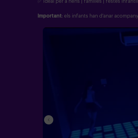
✅ Ideal per a nens | famílies | festes infanti
Important
: els infants han d’anar acompan
prev