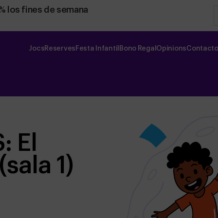
0% los fines de semana
Jocs
Reserves
Festa Infantil
Bono Regal
Opinions
Contact
: El
(sala 1)