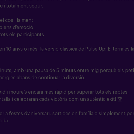
c i totalment segur.
l cos i la ment
plens d’emoció
tots els participants
enen 10 anys o més,
la versió clàssica
de Pulse Up: El terra és l
minuts, amb una pausa de 5 minuts entre mig perquè els peti
nergies abans de continuar la diversió.
pid i moure’s encara més ràpid per superar tots els reptes.
talla i celebraran cada victòria com un autèntic èxit! 🏆
r a festes d’aniversari, sortides en família o simplement pe
ida.