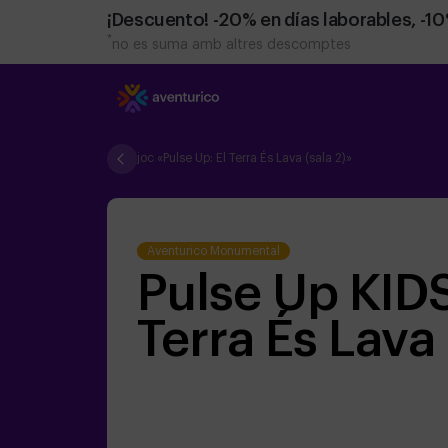
¡Descuento! -20% en días laborables, -1
*
no es suma amb altres descomptes
joc «Pulse Up: El Terra És Lava (sala 2)»
Aventurico Monumental
Pulse Up KIDS
Terra És Lava 