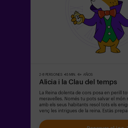
2-8 PERSONES
45 MIN.
6+ AÑOS
Alicia i la Clau del temps
La Reina dolenta de cors posa en perill tot
meravelles. Només tu pots salvar el món 
amb els seus habitants resol tots els eni
venç les intrigues de la reina. Estàs prep
viatge més captivador de la teva vida amb A
un joc d'escapada infantil destinat per a 