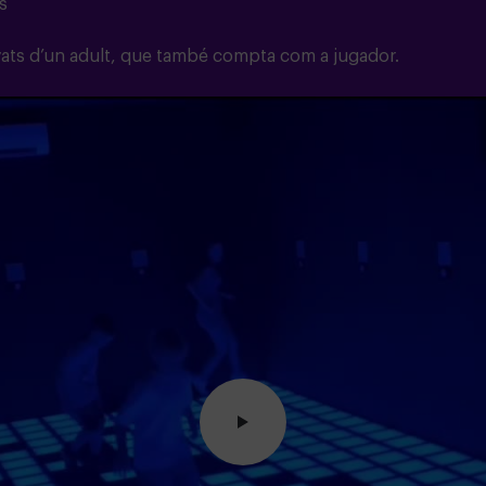
ls
yats d’un adult, que també compta com a jugador.