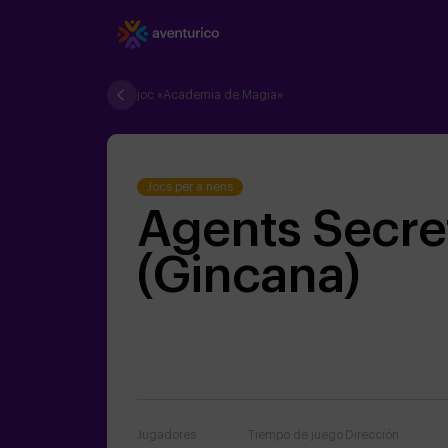
joc «Academia de Magia»
Jocs per a nens
Agents Secre
(Gincana)
Jugadores
Tiempo de juego
Dirección