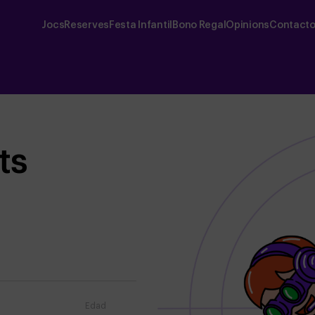
Jocs
Reserves
Festa Infantil
Bono Regal
Opinions
Contact
ts
Edad