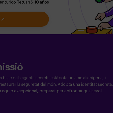
enturico Tetuan
6-10 años
missió
La base dels agents secrets està sota un atac alienígena, i
estaurar la seguretat del món. Adopta una identitat secreta,
’un equip excepcional, preparat per enfrontar qualsevol