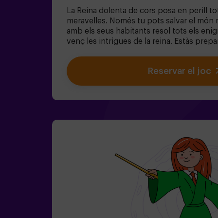
La Reina dolenta de cors posa en perill tot
meravelles. Només tu pots salvar el món 
amb els seus habitants resol tots els eni
venç les intrigues de la reina. Estàs prep
viatge més captivador de la teva vida amb A
un joc d'escapada infantil destinat per a 
Reservar el joc
Ideal per a nens | famílies | aniversaris in
de l'equip són menors de 14 anys (o tene
d'entrar almenys amb 1 adult, però reco
acompanyats d'un monitor (consulta'ns le
Passes estrets ⚠️