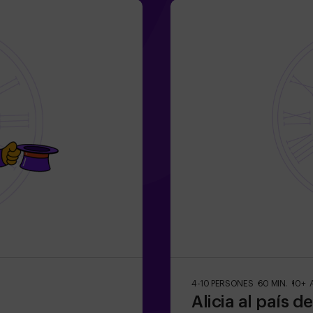
4-10 PERSONES
60 MIN.
10+ 
Alicia al país d