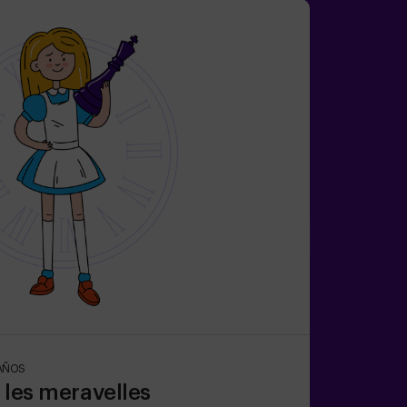
AÑOS
e les meravelles