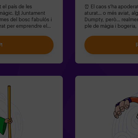
 el país de les
⏰ El caos s'ha apoderat
màgic. 🙌 Juntament
aturat... o més aviat, a
gmes del bosc fabulós i
Dumpty, però... realme
arat per emprendre el
ple de màgia i bogeria,
licia i el conill? 🐇És
Resoldre enigmes absurd
nens de 6 a 13 anys!✅
Enfrontar-te a persona
fantils❗Si tots jugadors
Cors!).🔹 Trobar el tem
n 14 anys) hauran
Meravelles desaparegui
manem entrar
plans amb amics | comia
s condicions). ⚠️
salvi aquest món fantà
adult acompanyant.Opc
condicions).