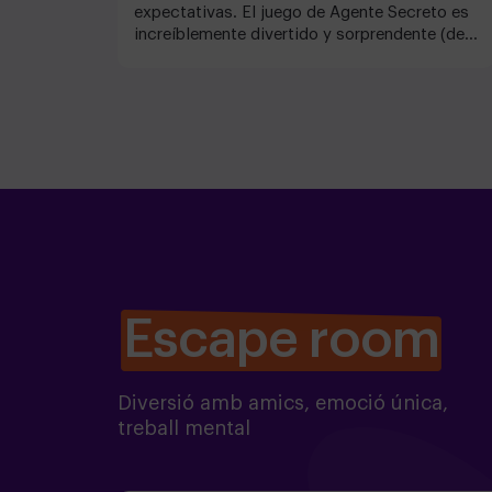
expectativas. El juego de Agente Secreto es
increíblemente divertido y sorprendente (de
verdad que no te esperas la mitad de las
cosas que suceden). Con ganas de probar ya
algunos de los otros juegos que tienen...
¡Nos vemos las caras bien pronto!
Escape room
Diversió amb amics, emoció única,
treball mental