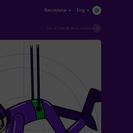
Barcelona
eng
o
joc «El Secret de la Jungla»