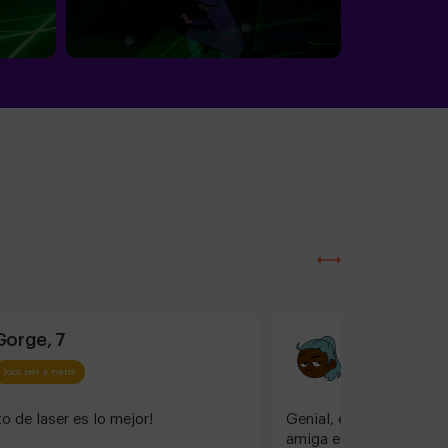
Gorge, 7
Viktor
Jocs per a nens
Jocs per a nens
to de laser es lo mejor!
Genial, en diciembre fu
amiga e hicimos “Agent