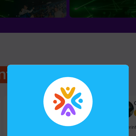
nts
Alex. 15
Jocs per a nens
Una hora de entretenimiento e interacción
El laberin
que vale la pena. Nos lo pasamos muy bien.