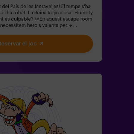
 del País de les Meravelles! El temps s'ha
lgú l'ha robat! La Reina Roja acusa l'Humpty
nt és culpable? 👀En aquest escape room
 necessitem herois valents per:🔹
s (com els que li agraden al Barreter).🔹
tges icònics (compte amb la Reina de
Reservar el joc
ps perdut abans que el País de les
 per sempre.✅ Ideal per a grups grans |
t de soltera | team buildingSeràs tu qui
stic?❗Menors de 14 anys: requereixen 1
ió amb monitor disponible (consulta les