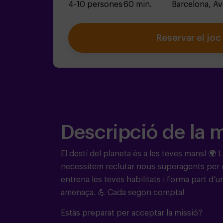
4-10 persones
60 min.
Barcelona,
Av
Reservar el joc
Descripció de la 
El destí del planeta és a les teves mans! 🌍 
necessitem reclutar nous superagents per r
entrena les teves habilitats i forma part d
amenaça.
💪
Cada segon compta!
Estàs preparat per acceptar la missió?